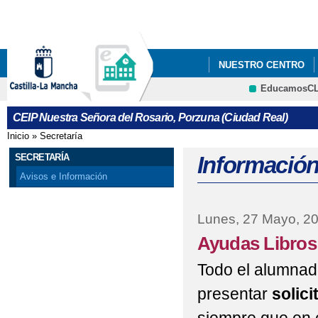
Pa
co
pri
NUESTRO CENTRO
EducamosC
BLOG COLEGIOPORZ
CEIP Nuestra Señora del Rosario, Porzuna (Ciudad Real)
PODCAST. HARRY POT
Inicio
»
Secretaría
Se encuentra usted aquí
SECRETARÍA
Información
Avisos e Información
Lunes, 27 Mayo, 2
Ayudas Libros
Todo el alumnad
presentar
solici