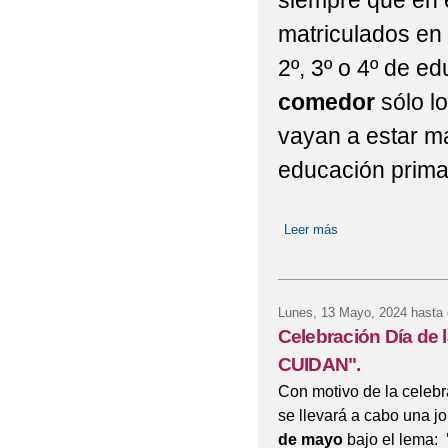
siempre que en 
matriculados en 1
2º, 3º o 4º de e
comedor
sólo l
vayan a estar ma
educación prima
Leer más
sobre Ayudas Libr
Lunes, 13 Mayo, 2024
hasta 
Celebración Día de
CUIDAN".
Con motivo de la celebr
se llevará a cabo una j
de mayo
bajo el lema: